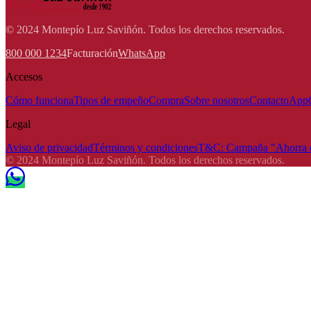
© 2024 Montepío Luz Saviñón. Todos los derechos reservados.
800 000 1234
Facturación
WhatsApp
Accesos
Cómo funciona
Tipos de empeño
Compra
Sobre nosotros
Contacto
App
Legal
Aviso de privacidad
Términos y condiciones
T&C: Campaña "Ahorra e
© 2024 Montepío Luz Saviñón. Todos los derechos reservados.