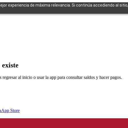
mejor experiencia de máxima relevancia. Si continúa accediendo al sitio
cuentes
 existe
egresar al inicio o usar la app para consultar saldos y hacer pagos.
a
App Store