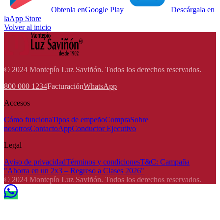
Obtenla en
Google Play
Descárgala en
la
App Store
Volver al inicio
© 2024 Montepío Luz Saviñón. Todos los derechos reservados.
800 000 1234
Facturación
WhatsApp
Accesos
Cómo funciona
Tipos de empeño
Compra
Sobre
nosotros
Contacto
App
Conductor Ejecutivo
Legal
Aviso de privacidad
Términos y condiciones
T&C: Campaña
"Ahorra en un 2x3 – Regreso a Clases 2026"
© 2024 Montepío Luz Saviñón. Todos los derechos reservados.