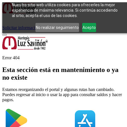
Nuestro sitio web utiliza cookies para ofrecerles la mejor
experiencia de máxima relevancia. Si continúa accediendo
al sitio, acepta el uso de las cookies.
Cómo funciona
Tipos de empeño
Compra
Contacto
Pagos
Preguntas
frecuentes
No realizar seguimiento
Acepto
Solicitar información
Iniciar sesión
Error 404
Esta sección está en mantenimiento o ya
no existe
Estamos reorganizando el portal y algunas rutas han cambiado.
Puedes regresar al inicio o usar la app para consultar saldos y hacer
pagos.