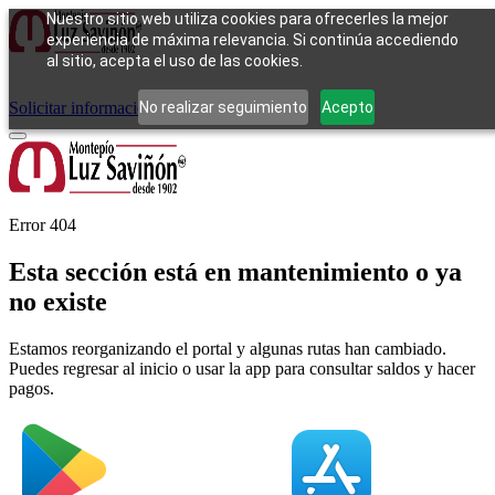
Nuestro sitio web utiliza cookies para ofrecerles la mejor
experiencia de máxima relevancia. Si continúa accediendo
al sitio, acepta el uso de las cookies.
Cómo funciona
Tipos de empeño
Compra
Contacto
Pagos
Preguntas
frecuentes
No realizar seguimiento
Acepto
Solicitar información
Iniciar sesión
Error 404
Esta sección está en mantenimiento o ya
no existe
Estamos reorganizando el portal y algunas rutas han cambiado.
Puedes regresar al inicio o usar la app para consultar saldos y hacer
pagos.