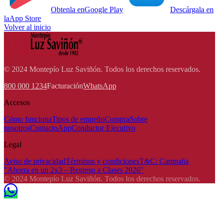
Obtenla en
Google Play
Descárgala en
la
App Store
Volver al inicio
© 2024 Montepío Luz Saviñón. Todos los derechos reservados.
800 000 1234
Facturación
WhatsApp
Accesos
Cómo funciona
Tipos de empeño
Compra
Sobre
nosotros
Contacto
App
Conductor Ejecutivo
Legal
Aviso de privacidad
Términos y condiciones
T&C: Campaña
"Ahorra en un 2x3 – Regreso a Clases 2026"
© 2024 Montepío Luz Saviñón. Todos los derechos reservados.