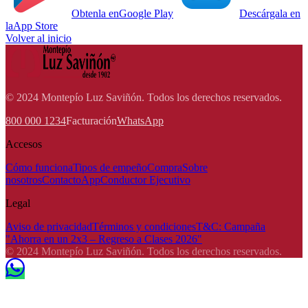
Obtenla en
Google Play
Descárgala en
la
App Store
Volver al inicio
© 2024 Montepío Luz Saviñón. Todos los derechos reservados.
800 000 1234
Facturación
WhatsApp
Accesos
Cómo funciona
Tipos de empeño
Compra
Sobre
nosotros
Contacto
App
Conductor Ejecutivo
Legal
Aviso de privacidad
Términos y condiciones
T&C: Campaña
"Ahorra en un 2x3 – Regreso a Clases 2026"
© 2024 Montepío Luz Saviñón. Todos los derechos reservados.