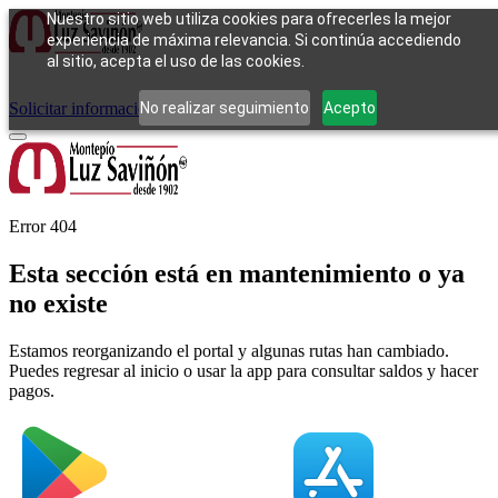
Nuestro sitio web utiliza cookies para ofrecerles la mejor
experiencia de máxima relevancia. Si continúa accediendo
al sitio, acepta el uso de las cookies.
Cómo funciona
Tipos de empeño
Compra
Contacto
Pagos
Preguntas
frecuentes
No realizar seguimiento
Acepto
Solicitar información
Iniciar sesión
Error 404
Esta sección está en mantenimiento o ya
no existe
Estamos reorganizando el portal y algunas rutas han cambiado.
Puedes regresar al inicio o usar la app para consultar saldos y hacer
pagos.