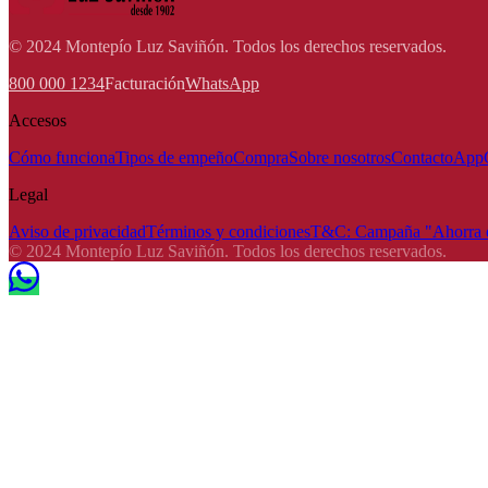
© 2024 Montepío Luz Saviñón. Todos los derechos reservados.
800 000 1234
Facturación
WhatsApp
Accesos
Cómo funciona
Tipos de empeño
Compra
Sobre nosotros
Contacto
App
Legal
Aviso de privacidad
Términos y condiciones
T&C: Campaña "Ahorra e
© 2024 Montepío Luz Saviñón. Todos los derechos reservados.