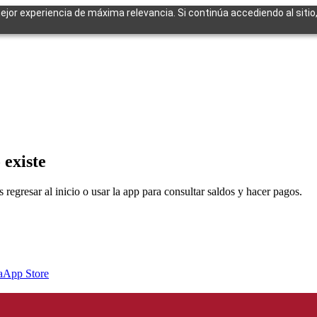
mejor experiencia de máxima relevancia. Si continúa accediendo al sitio
cuentes
 existe
egresar al inicio o usar la app para consultar saldos y hacer pagos.
a
App Store