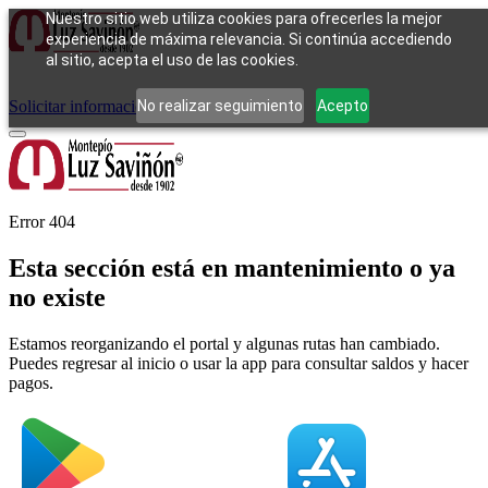
Nuestro sitio web utiliza cookies para ofrecerles la mejor
experiencia de máxima relevancia. Si continúa accediendo
al sitio, acepta el uso de las cookies.
Cómo funciona
Tipos de empeño
Compra
Contacto
Pagos
Preguntas
frecuentes
No realizar seguimiento
Acepto
Solicitar información
Iniciar sesión
Error 404
Esta sección está en mantenimiento o ya
no existe
Estamos reorganizando el portal y algunas rutas han cambiado.
Puedes regresar al inicio o usar la app para consultar saldos y hacer
pagos.