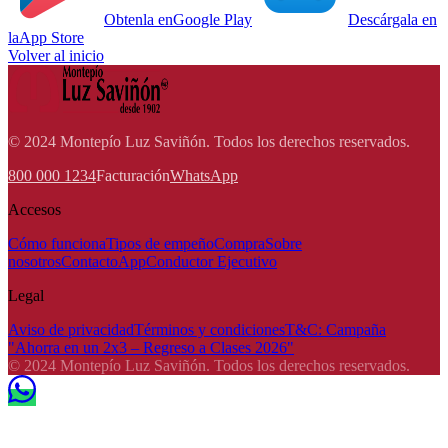
Obtenla en
Google Play
Descárgala en
la
App Store
Volver al inicio
© 2024 Montepío Luz Saviñón. Todos los derechos reservados.
800 000 1234
Facturación
WhatsApp
Accesos
Cómo funciona
Tipos de empeño
Compra
Sobre
nosotros
Contacto
App
Conductor Ejecutivo
Legal
Aviso de privacidad
Términos y condiciones
T&C: Campaña
"Ahorra en un 2x3 – Regreso a Clases 2026"
© 2024 Montepío Luz Saviñón. Todos los derechos reservados.