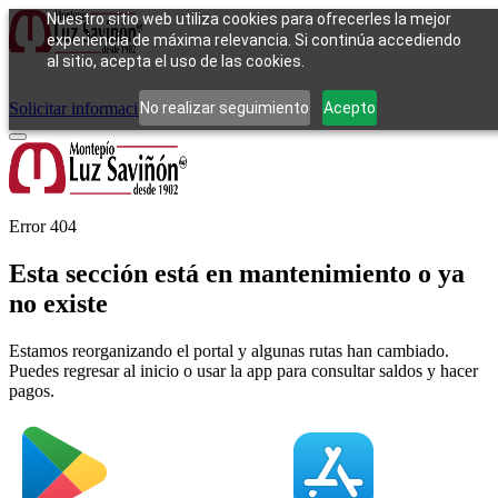
Nuestro sitio web utiliza cookies para ofrecerles la mejor
experiencia de máxima relevancia. Si continúa accediendo
al sitio, acepta el uso de las cookies.
Cómo funciona
Tipos de empeño
Compra
Contacto
Pagos
Preguntas
frecuentes
No realizar seguimiento
Acepto
Solicitar información
Iniciar sesión
Error 404
Esta sección está en mantenimiento o ya
no existe
Estamos reorganizando el portal y algunas rutas han cambiado.
Puedes regresar al inicio o usar la app para consultar saldos y hacer
pagos.