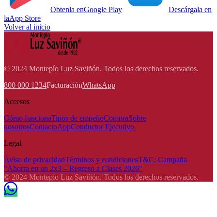
Obtenla en
Google Play
Descárgala en
la
App Store
Volver al inicio
© 2024 Montepío Luz Saviñón. Todos los derechos reservados.
800 000 1234
Facturación
WhatsApp
Accesos
Cómo funciona
Tipos de empeño
Compra
Sobre
nosotros
Contacto
App
Conductor Ejecutivo
Legal
Aviso de privacidad
Términos y condiciones
T&C: Campaña
"Ahorra en un 2x3 – Regreso a Clases 2026"
© 2024 Montepío Luz Saviñón. Todos los derechos reservados.