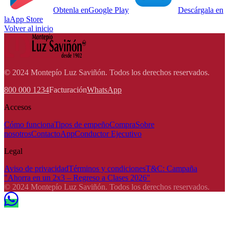
Obtenla en
Google Play
Descárgala en
la
App Store
Volver al inicio
© 2024 Montepío Luz Saviñón. Todos los derechos reservados.
800 000 1234
Facturación
WhatsApp
Accesos
Cómo funciona
Tipos de empeño
Compra
Sobre
nosotros
Contacto
App
Conductor Ejecutivo
Legal
Aviso de privacidad
Términos y condiciones
T&C: Campaña
"Ahorra en un 2x3 – Regreso a Clases 2026"
© 2024 Montepío Luz Saviñón. Todos los derechos reservados.