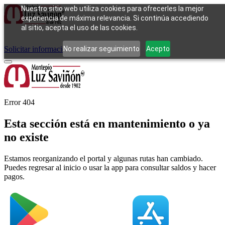
Nuestro sitio web utiliza cookies para ofrecerles la mejor
experiencia de máxima relevancia. Si continúa accediendo
al sitio, acepta el uso de las cookies.
Cómo funciona
Tipos de empeño
Compra
Contacto
Pagos
Preguntas
frecuentes
No realizar seguimiento
Acepto
Solicitar información
Iniciar sesión
Error 404
Esta sección está en mantenimiento o ya
no existe
Estamos reorganizando el portal y algunas rutas han cambiado.
Puedes regresar al inicio o usar la app para consultar saldos y hacer
pagos.