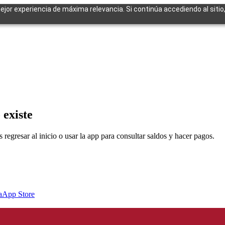
mejor experiencia de máxima relevancia. Si continúa accediendo al sitio
cuentes
 existe
egresar al inicio o usar la app para consultar saldos y hacer pagos.
a
App Store