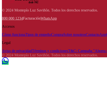
© 2024 Montepío Luz Saviñón. Todos los derechos reservados.
800 000 1234
Facturación
WhatsApp
Accesos
Cómo funciona
Tipos de empeño
Compra
Sobre nosotros
Contacto
App
Legal
Aviso de privacidad
Términos y condiciones
T&C: Campaña "Ahorra e
© 2024 Montepío Luz Saviñón. Todos los derechos reservados.