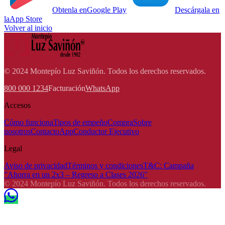
Obtenla en
Google Play
Descárgala en
la
App Store
Volver al inicio
© 2024 Montepío Luz Saviñón. Todos los derechos reservados.
800 000 1234
Facturación
WhatsApp
Accesos
Cómo funciona
Tipos de empeño
Compra
Sobre
nosotros
Contacto
App
Conductor Ejecutivo
Legal
Aviso de privacidad
Términos y condiciones
T&C: Campaña
"Ahorra en un 2x3 – Regreso a Clases 2026"
© 2024 Montepío Luz Saviñón. Todos los derechos reservados.