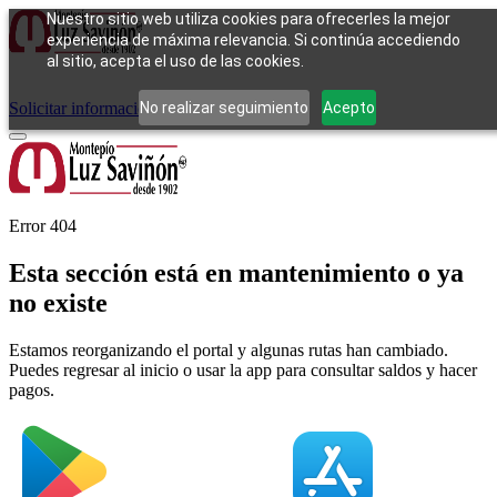
Nuestro sitio web utiliza cookies para ofrecerles la mejor
experiencia de máxima relevancia. Si continúa accediendo
al sitio, acepta el uso de las cookies.
Cómo funciona
Tipos de empeño
Compra
Contacto
Pagos
Preguntas
frecuentes
No realizar seguimiento
Acepto
Solicitar información
Iniciar sesión
Error 404
Esta sección está en mantenimiento o ya
no existe
Estamos reorganizando el portal y algunas rutas han cambiado.
Puedes regresar al inicio o usar la app para consultar saldos y hacer
pagos.