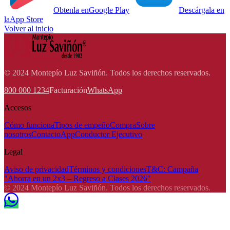
Obtenla en
Google Play
Descárgala en
la
App Store
Volver al inicio
© 2024 Montepío Luz Saviñón. Todos los derechos reservados.
800 000 1234
Facturación
WhatsApp
Accesos
Cómo funciona
Tipos de empeño
Compra
Sobre
nosotros
Contacto
App
Conductor Ejecutivo
Legal
Aviso de privacidad
Términos y condiciones
T&C: Campaña
"Ahorra en un 2x3 – Regreso a Clases 2026"
© 2024 Montepío Luz Saviñón. Todos los derechos reservados.