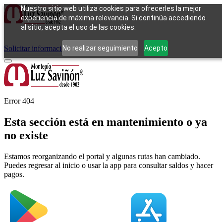
Nuestro sitio web utiliza cookies para ofrecerles la mejor
experiencia de máxima relevancia. Si continúa accediendo
al sitio, acepta el uso de las cookies.
Cómo funciona
Tipos de empeño
Compra
Contacto
Pagos
Preguntas
frecuentes
No realizar seguimiento
Acepto
Solicitar información
Iniciar sesión
Error 404
Esta sección está en mantenimiento o ya
no existe
Estamos reorganizando el portal y algunas rutas han cambiado.
Puedes regresar al inicio o usar la app para consultar saldos y hacer
pagos.