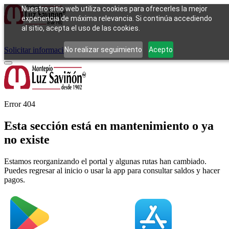
Nuestro sitio web utiliza cookies para ofrecerles la mejor
experiencia de máxima relevancia. Si continúa accediendo
al sitio, acepta el uso de las cookies.
Cómo funciona
Tipos de empeño
Compra
Contacto
Pagos
Preguntas
frecuentes
No realizar seguimiento
Acepto
Solicitar información
Iniciar sesión
Error 404
Esta sección está en mantenimiento o ya
no existe
Estamos reorganizando el portal y algunas rutas han cambiado.
Puedes regresar al inicio o usar la app para consultar saldos y hacer
pagos.