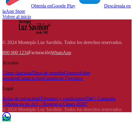
Obtenla en
Google Play
Descárgala en
la
App Store
Volver al inicio
© 2024 Montepío Luz Saviñón. Todos los derechos reservados.
800 000 1234
Facturación
WhatsApp
Accesos
Cómo funciona
Tipos de empeño
Compra
Sobre
nosotros
Contacto
App
Conductor Ejecutivo
Legal
Aviso de privacidad
Términos y condiciones
T&C: Campaña
"Ahorra en un 2x3 – Regreso a Clases 2026"
© 2024 Montepío Luz Saviñón. Todos los derechos reservados.