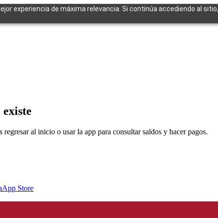
mejor experiencia de máxima relevancia. Si continúa accediendo al sitio
cuentes
 existe
egresar al inicio o usar la app para consultar saldos y hacer pagos.
a
App Store