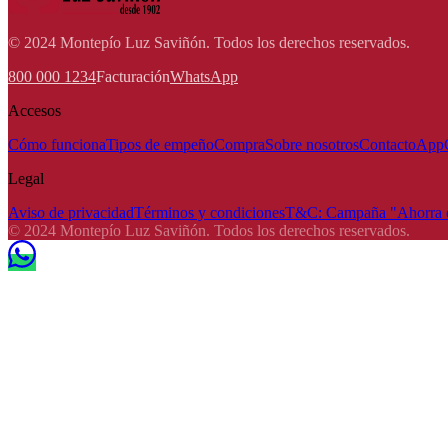
© 2024 Montepío Luz Saviñón. Todos los derechos reservados.
800 000 1234
Facturación
WhatsApp
Accesos
Cómo funciona
Tipos de empeño
Compra
Sobre nosotros
Contacto
App
Legal
Aviso de privacidad
Términos y condiciones
T&C: Campaña "Ahorra e
© 2024 Montepío Luz Saviñón. Todos los derechos reservados.