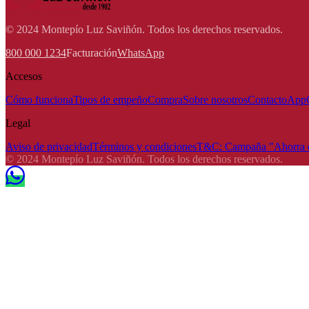
© 2024 Montepío Luz Saviñón. Todos los derechos reservados.
800 000 1234
Facturación
WhatsApp
Accesos
Cómo funciona
Tipos de empeño
Compra
Sobre nosotros
Contacto
App
Legal
Aviso de privacidad
Términos y condiciones
T&C: Campaña "Ahorra e
© 2024 Montepío Luz Saviñón. Todos los derechos reservados.