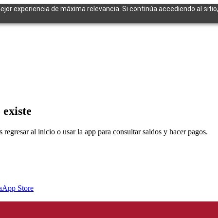
mejor experiencia de máxima relevancia. Si continúa accediendo al sitio
cuentes
 existe
egresar al inicio o usar la app para consultar saldos y hacer pagos.
a
App Store