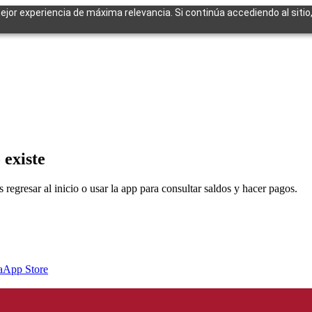
mejor experiencia de máxima relevancia. Si continúa accediendo al sitio
cuentes
 existe
egresar al inicio o usar la app para consultar saldos y hacer pagos.
a
App Store