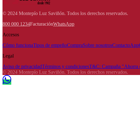
© 2024 Montepío Luz Saviñón. Todos los derechos reservados.
800 000 1234
Facturación
WhatsApp
Accesos
Cómo funciona
Tipos de empeño
Compra
Sobre nosotros
Contacto
App
Legal
Aviso de privacidad
Términos y condiciones
T&C: Campaña "Ahorra e
© 2024 Montepío Luz Saviñón. Todos los derechos reservados.