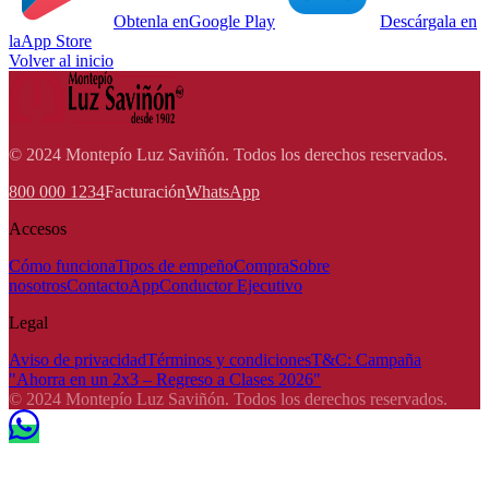
Obtenla en
Google Play
Descárgala en
la
App Store
Volver al inicio
© 2024 Montepío Luz Saviñón. Todos los derechos reservados.
800 000 1234
Facturación
WhatsApp
Accesos
Cómo funciona
Tipos de empeño
Compra
Sobre
nosotros
Contacto
App
Conductor Ejecutivo
Legal
Aviso de privacidad
Términos y condiciones
T&C: Campaña
"Ahorra en un 2x3 – Regreso a Clases 2026"
© 2024 Montepío Luz Saviñón. Todos los derechos reservados.