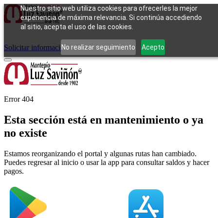
Nuestro sitio web utiliza cookies para ofrecerles la mejor
experiencia de máxima relevancia. Si continúa accediendo
al sitio, acepta el uso de las cookies.
Cómo funciona
Tipos de empeño
Compra
Contacto
Pagos
Preguntas
frecuentes
No realizar seguimiento
Acepto
Solicitar información
Iniciar sesión
Error 404
Esta sección está en mantenimiento o ya
no existe
Estamos reorganizando el portal y algunas rutas han cambiado.
Puedes regresar al inicio o usar la app para consultar saldos y hacer
pagos.