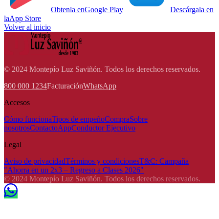
Obtenla en
Google Play
Descárgala en
la
App Store
Volver al inicio
© 2024 Montepío Luz Saviñón. Todos los derechos reservados.
800 000 1234
Facturación
WhatsApp
Accesos
Cómo funciona
Tipos de empeño
Compra
Sobre
nosotros
Contacto
App
Conductor Ejecutivo
Legal
Aviso de privacidad
Términos y condiciones
T&C: Campaña
"Ahorra en un 2x3 – Regreso a Clases 2026"
© 2024 Montepío Luz Saviñón. Todos los derechos reservados.