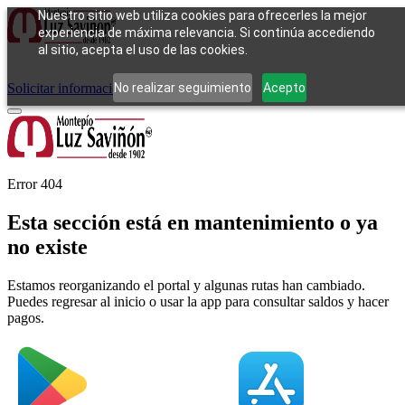
Nuestro sitio web utiliza cookies para ofrecerles la mejor
experiencia de máxima relevancia. Si continúa accediendo
al sitio, acepta el uso de las cookies.
Cómo funciona
Tipos de empeño
Compra
Contacto
Pagos
Preguntas
frecuentes
No realizar seguimiento
Acepto
Solicitar información
Iniciar sesión
Error 404
Esta sección está en mantenimiento o ya
no existe
Estamos reorganizando el portal y algunas rutas han cambiado.
Puedes regresar al inicio o usar la app para consultar saldos y hacer
pagos.