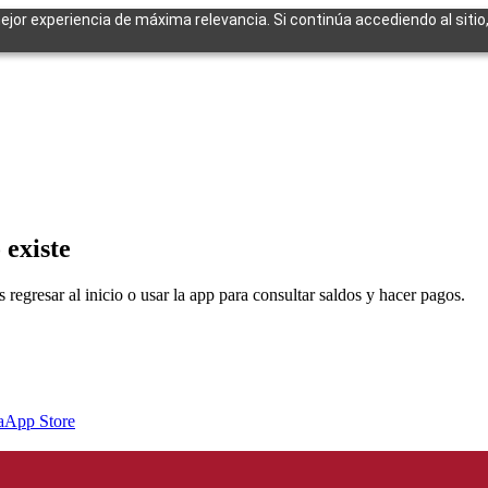
mejor experiencia de máxima relevancia. Si continúa accediendo al sitio
cuentes
 existe
egresar al inicio o usar la app para consultar saldos y hacer pagos.
a
App Store