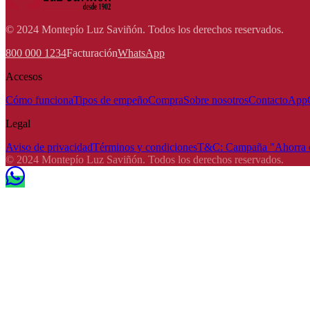
© 2024 Montepío Luz Saviñón. Todos los derechos reservados.
800 000 1234
Facturación
WhatsApp
Accesos
Cómo funciona
Tipos de empeño
Compra
Sobre nosotros
Contacto
App
Legal
Aviso de privacidad
Términos y condiciones
T&C: Campaña "Ahorra e
© 2024 Montepío Luz Saviñón. Todos los derechos reservados.