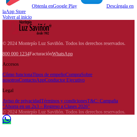
Obtenla en
Google Play
Descárgala en
la
App Store
Volver al inicio
© 2024 Montepío Luz Saviñón. Todos los derechos reservados.
800 000 1234
Facturación
WhatsApp
Accesos
Cómo funciona
Tipos de empeño
Compra
Sobre
nosotros
Contacto
App
Conductor Ejecutivo
Legal
Aviso de privacidad
Términos y condiciones
T&C: Campaña
"Ahorra en un 2x3 – Regreso a Clases 2026"
© 2024 Montepío Luz Saviñón. Todos los derechos reservados.