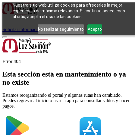
Nuestro sitio web utiliza cookies para ofrecerles la mejor
experiencia de máxima relevancia. Si continúa accediendo
al sitio, acepta el uso de las cookies.
Cómo funciona
Tipos de empeño
Compra
Contacto
Pagos
Preguntas
frecuentes
No realizar seguimiento
Acepto
Solicitar información
Iniciar sesión
Error 404
Esta sección está en mantenimiento o ya
no existe
Estamos reorganizando el portal y algunas rutas han cambiado.
Puedes regresar al inicio o usar la app para consultar saldos y hacer
pagos.