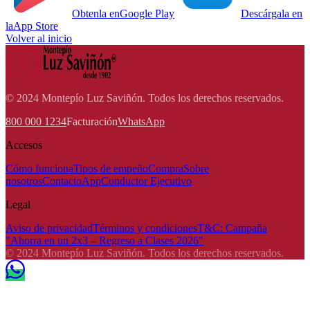
Obtenla en
Google Play
Descárgala en
la
App Store
Volver al inicio
© 2024 Montepío Luz Saviñón. Todos los derechos reservados.
800 000 1234
Facturación
WhatsApp
Accesos
Cómo funciona
Tipos de empeño
Compra
Sobre
nosotros
Contacto
App
Conductor Ejecutivo
Legal
Aviso de privacidad
Términos y condiciones
T&C: Campaña
"Ahorra en un 2x3 – Regreso a Clases 2026"
© 2024 Montepío Luz Saviñón. Todos los derechos reservados.