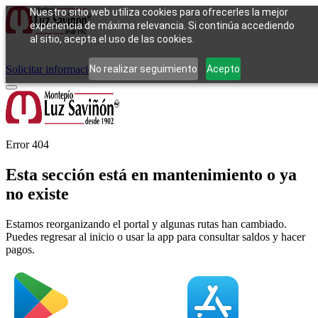
Nuestro sitio web utiliza cookies para ofrecerles la mejor
experiencia de máxima relevancia. Si continúa accediendo
al sitio, acepta el uso de las cookies.
Cómo funciona
Tipos de empeño
Compra
Contacto
Pagos
Preguntas
frecuentes
No realizar seguimiento
Acepto
Solicitar información
Iniciar sesión
Error 404
Esta sección está en mantenimiento o ya
no existe
Estamos reorganizando el portal y algunas rutas han cambiado.
Puedes regresar al inicio o usar la app para consultar saldos y hacer
pagos.