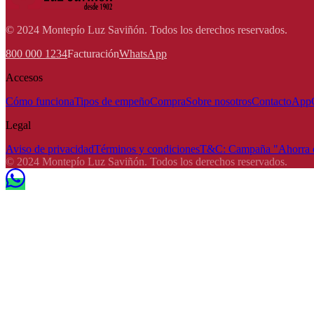
© 2024 Montepío Luz Saviñón. Todos los derechos reservados.
800 000 1234
Facturación
WhatsApp
Accesos
Cómo funciona
Tipos de empeño
Compra
Sobre nosotros
Contacto
App
Legal
Aviso de privacidad
Términos y condiciones
T&C: Campaña "Ahorra e
© 2024 Montepío Luz Saviñón. Todos los derechos reservados.