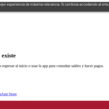
mejor experiencia de máxima relevancia. Si continúa accediendo al sitio
cuentes
 existe
egresar al inicio o usar la app para consultar saldos y hacer pagos.
a
App Store