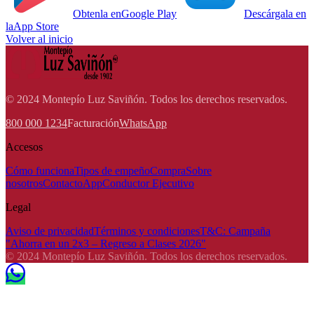
Obtenla en
Google Play
Descárgala en
la
App Store
Volver al inicio
© 2024 Montepío Luz Saviñón. Todos los derechos reservados.
800 000 1234
Facturación
WhatsApp
Accesos
Cómo funciona
Tipos de empeño
Compra
Sobre
nosotros
Contacto
App
Conductor Ejecutivo
Legal
Aviso de privacidad
Términos y condiciones
T&C: Campaña
"Ahorra en un 2x3 – Regreso a Clases 2026"
© 2024 Montepío Luz Saviñón. Todos los derechos reservados.