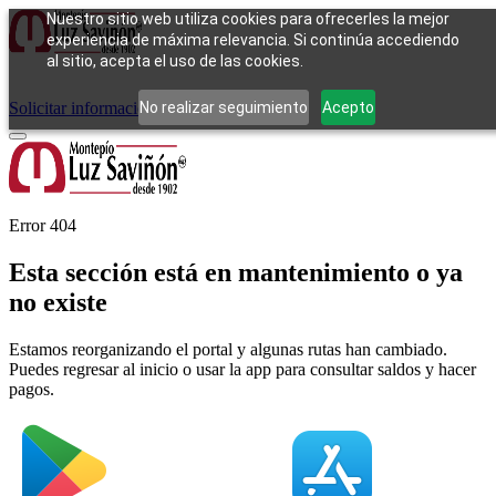
Nuestro sitio web utiliza cookies para ofrecerles la mejor
experiencia de máxima relevancia. Si continúa accediendo
al sitio, acepta el uso de las cookies.
Cómo funciona
Tipos de empeño
Compra
Contacto
Pagos
Preguntas
frecuentes
No realizar seguimiento
Acepto
Solicitar información
Iniciar sesión
Error 404
Esta sección está en mantenimiento o ya
no existe
Estamos reorganizando el portal y algunas rutas han cambiado.
Puedes regresar al inicio o usar la app para consultar saldos y hacer
pagos.