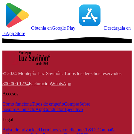
Obtenla en
Google Play
Descárgala en
la
App Store
© 2024 Montepío Luz Saviñón. Todos los derechos reservados.
800 000 1234
Facturación
WhatsApp
Accesos
Cómo funciona
Tipos de empeño
Compra
Sobre
nosotros
Contacto
App
Conductor Ejecutivo
Legal
Aviso de privacidad
Términos y condiciones
T&C: Campaña