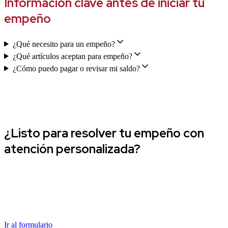
Información clave antes de iniciar tu
empeño
¿Qué necesito para un empeño?
¿Qué artículos aceptan para empeño?
¿Cómo puedo pagar o revisar mi saldo?
¿Listo para empezar?
¿Listo para resolver tu empeño con
atención personalizada?
Contáctanos para orientación sobre empeño de joyas, empeño de
relojes, empeño de celulares, empeño de computadoras y otros
artículos sujetos a valuación. Si ya eres cliente, descarga la app para
consultar saldos, revisar fechas de pago y pagar con tarjeta de
crédito o débito desde iOS o Android.
Ir al formulario