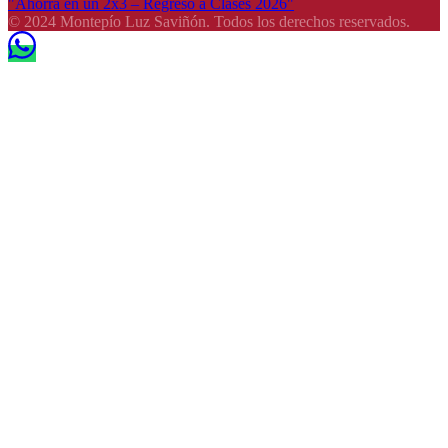
"Ahorra en un 2x3 – Regreso a Clases 2026"
© 2024 Montepío Luz Saviñón. Todos los derechos reservados.