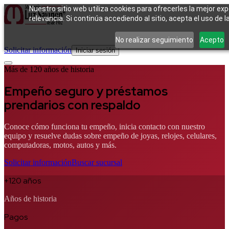
Nuestro sitio web utiliza cookies para ofrecerles la mejor e
relevancia. Si continúa accediendo al sitio, acepta el uso de l
Cómo funciona
Tipos de empeño
Compra
Contacto
Pagos
Preguntas
No realizar seguimiento
Acepto
frecuentes
Solicitar información
Iniciar sesión
Más de 120 años de historia
Empeño seguro y préstamos
prendarios con respaldo
Conoce cómo funciona tu empeño, inicia contacto con nuestro
equipo y resuelve dudas sobre empeño de joyas, relojes, celulares,
computadoras, motos, autos y más.
Solicitar información
Buscar sucursal
+120 años
Años de historia
Pagos